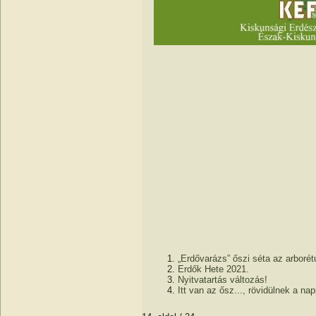
„Erdővarázs” őszi séta az arboré
Erdők Hete 2021.
Nyitvatartás változás!
Itt van az ősz..., rövidülnek a nap