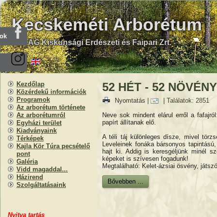
Kecskeméti Arborétum
ook
KEFAG Kiskunsági Erdészeti és Faipari Zrt.
Kezdőlap
52 HÉT - 52 NÖVÉNY 
Közérdekű információk
Programok
Nyomtatás
|
| Találatok: 2851
Az arborétum története
Neve sok mindent elárul erről a fafajró
Az arborétumról
papírt állítanak elő.
Egyházi terület
Kiadványaink
A téli táj különleges dísze, mivel tö
Térképek
Leveleinek fonáka bársonyos tapintású
Kajla Kör Túra pecsételő
hajt ki. Addig is keresgéljünk minél 
pont
képeket is szívesen fogadunk!
Galéria
Megtalálható: Kelet-ázsiai ösvény, játszó
Vidd magaddal...
Házirend
Bővebben ...
Szolgáltatásaink
Nyitva
t
artás