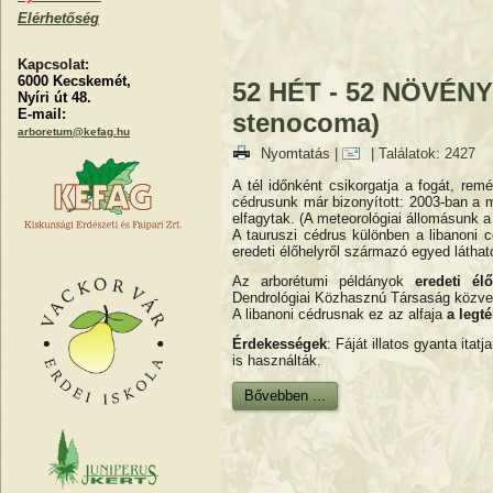
Elérhetőség
Kapcsolat:
6000 Kecskemét,
52 HÉT - 52 NÖVÉNY -
Nyíri út 48.
E-mail:
stenocoma)
arboretum@kefag.hu
Nyomtatás
|
| Találatok: 2427
A tél időnként csikorgatja a fogát, re
cédrusunk már bizonyított: 2003-ban a m
elfagytak. (A meteorológiai állomásunk 
A tauruszi cédrus különben a libanoni
eredeti élőhelyről származó egyed láthat
Az arborétumi példányok
eredeti él
Dendrológiai Közhasznú Társaság közvetí
A libanoni cédrusnak ez az alfaja
a legt
Érdekességek
: Fáját illatos gyanta itat
is használták.
Bővebben ...