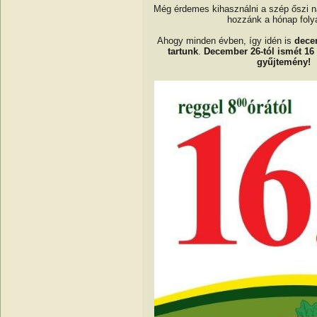
Még érdemes kihasználni a szép őszi n
hozzánk a hónap fol
Ahogy minden évben, így idén is
decem
tartunk
.
December 26-tól ismét 16 
gyűjtemény!