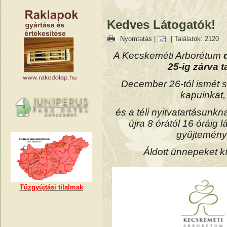
Kedves Látogatók!
Nyomtatás
|
| Találatok: 2120
A Kecskeméti Arborétum
25-ig zárva t
December 26-tól
ismét
s
kapuinkat,
és a téli nyitvatartásunk
újra 8 órától 16 óráig 
gyűjtemény
Áldott ünnepeket k
Tűzgyújtási tilalmak