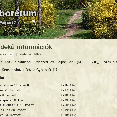
rborétum
aipari Zrt.
dekű információk
atás
|
| Találatok: 146576
EFAG Kiskunsági Erdészeti és Faipari Zrt. (KEFAG Zrt.), Észak-Kis
 Kerekegyháza, Dózsa György út 117.
ás:
s február 14. között:
8:00-16:00-ig
 és 28. között:
8:00-17:00-ig
-31. között:
8:00-18:00-ig
és április 30. között:
8:00-19:00-ig
s augusztus 31. között:
8:00-20:00-ig
 1. és 30. között:
8:00-19:00-ig
 és 31. között:
8:00-18:00-ig