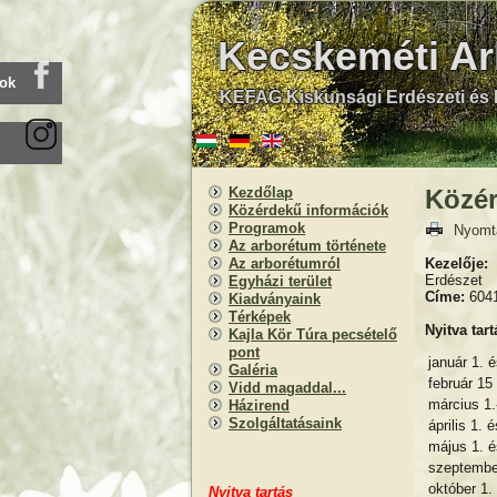
Kecskeméti A
ook
KEFAG Kiskunsági Erdészeti és F
Kezdőlap
Közér
Közérdekű információk
Programok
Nyomt
Az arborétum története
Kezelője:
K
Az arborétumról
Erdészet
Egyházi terület
Címe:
6041
Kiadványaink
Térképek
Nyitva tart
Kajla Kör Túra pecsételő
pont
január 1. é
Galéria
február 15
Vidd magaddal...
március 1.
Házirend
Szolgáltatásaink
április 1. 
május 1. é
szeptember
október 1.
Nyitva
t
artás