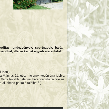
gdíjas rendezvények, sportnapok, baráti,
kozódhat, illetve kérhet egyedi árajánlatot:
 indul)
a Március 15. útra, melynek végén újra jobbra
t. Vagy tovább haladva Hetényegyháza felé az
s alkalmas parkoló található.)