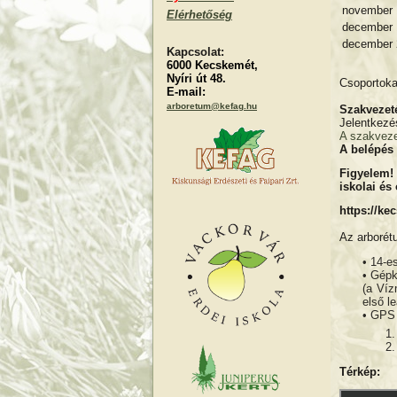
november 1
Elérhetőség
december 1
december 2
Kapcsolat:
6000 Kecskemét,
Nyíri út 48.
Csoportoka
E-mail:
arboretum@kefag.hu
Szakvezet
Jelentkezé
A szakvezet
A belépés
Figyelem!
iskolai és
https://ke
Az arboré
• 14-e
• Gépk
(a Víz
első l
• GPS
Térkép: