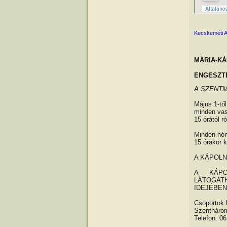
Kecskeméti 
MÁRIA-K
ENGESZT
A SZENTM
Május 1-től
minden vas
15 órától 
Minden hón
15 órakor 
A KÁPOLNA
A KÁPO
LÁTOGAT
IDEJÉBEN
Csoportok 
Szenthárom
Telefon: 0