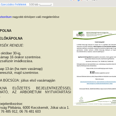
Arborétum
nagyobb térképen való megjelenítése
ÁPOLNA
ELŐKÁPOLNA
ISÉK RENDJE:
 október 30-ig,
árnap 16 órakor szentmise.
rózsafüzér imádkozása.
ap 13-án (ha nem vasárnap)
keresztút, majd szentmise.
 BÚCSÚJA: július első vasárnapján
LNA ELŐZETES BEJELENTKEZÉSSEL
HATÓ, AZ ARBORÉTUM NYITVATARTÁSI
.
bejelentkezése:
ság Plébánia, 6000 Kecskemét, Jókai utca 1.
6 76 485 912, 06 76 481 603