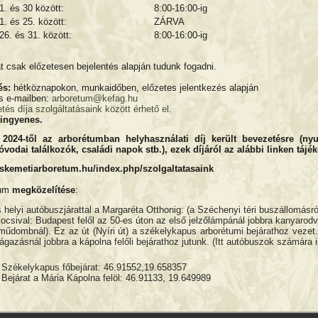
. és 30 között:
8:00-16:00-ig
. és 25. között:
ZÁRVA
6. és 31. között:
8:00-16:00-ig
t csak előzetesen bejelentés alapján tudunk fogadni.
és:
hétköznapokon, munkaidőben, előzetes jelentkezés alapján
s e-mailben:
arboretum@kefag.hu
és díja szolgáltatásaink között érhető el.
 ingyenes.
 2024-től az arborétumban helyhasználati díj került bevezetésre (nyu
 óvodai találkozók, családi napok stb.
), ezek díjáról az alábbi linken tájé
cskemetiarboretum.hu/index.php/szolgaltatasaink
tum
megközelítése
:
s helyi autóbuszjárattal a Margaréta Otthonig: (a Széchenyi téri buszállomásról
ocsival: Budapest felől az 50-es úton az első jelzőlámpánál jobbra kanyarodv
műdombnál). Ez az út (Nyíri út) a székelykapus arborétumi bejárathoz veze
eágazásnál jobbra a kápolna felőli bejárathoz jutunk. (Itt autóbuszok számára i
Székelykapus főbejárat: 46.91552,19.658357
Bejárat a Mária Kápolna felöl: 46.91133, 19.649989