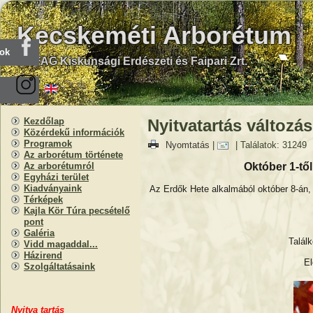
Kecskeméti Arborétum
ook
KEFAG Kiskunsági Erdészeti és Faipari Zrt.
Kezdőlap
Nyitvatartás változás
Közérdekű információk
Programok
Nyomtatás
|
| Találatok: 31249
Az arborétum története
Október 1-től
Az arborétumról
Egyházi terület
Kiadványaink
Az Erdők Hete alkalmából október 8-án,
Térképek
Kajla Kör Túra pecsételő
pont
Galéria
Találk
Vidd magaddal...
Házirend
El
Szolgáltatásaink
Nyitva
t
artás