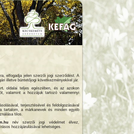
a, elfogadja jelen szerzői jogi szerződést. A
ári illetve büntetőjogi következményekkel jár.
t.
oldalai teljes egészében, és az azokon
iót, valamint a hozzájuk tartozó valamennyi
olásával, terjesztésével és feldolgozásával
, a tartalom, a márkanevek és minden egyéb
ználása tilos.
um
.hu
név szerzői jogi védelmet élvez,
 írásos hozzájárulásával lehetséges.