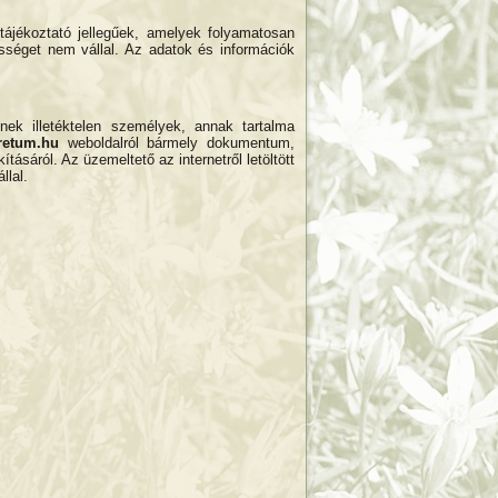
tájékoztató jellegűek, amelyek folyamatosan
ősséget nem vállal. Az adatok és információk
tnek illetéktelen személyek, annak tartalma
retum
.hu
weboldalról bármely dokumentum,
ásáról. Az üzemeltető az internetről letöltött
llal.