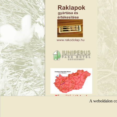
Tűzgyújtási tilalmak
A weboldalon coo