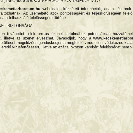
AL, INFORMÁCIÓKKAL KAPCSOLATOS TÁJÉKOZTATÓ
cskemetiarboretum
.hu
weboldalon közzétett információk, adatok és árak 
változhatnak. Az üzemeltető azok pontosságáért és teljeskörűségéért felel
sa a felhasználó felelősségére történik.
NET BIZTONSÁGA
ten továbbított elektronikus üzenet tartalmához potenciálisan hozzáférhe
, illetve az üzenet elveszhet. Javasoljuk, hogy a
www.kecskemetiarbo
letöltését megelőzően gondoskodjon a megfelelő vírus elleni védekezés kialakít
eredő vírusfertőzésért, illetve az ezáltal okozott károkért felelősséget nem vá