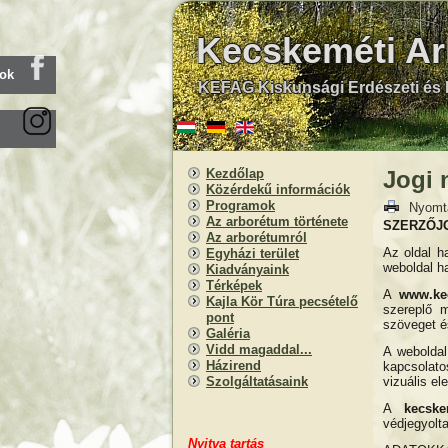
Kecskeméti A
ook
KEFAG Kiskunsági Erdészeti és F
Kezdőlap
Jogi 
Közérdekű információk
Programok
Nyomt
Az arborétum története
SZERZŐJ
Az arborétumról
Az oldal h
Egyházi terület
weboldal ha
Kiadványaink
Térképek
A
www.ke
Kajla Kör Túra pecsételő
szereplő m
pont
szöveget és
Galéria
Vidd magaddal...
A weboldal
Házirend
kapcsolato
vizuális el
Szolgáltatásaink
A
kecske
védjegyolta
Nyitva
t
artás