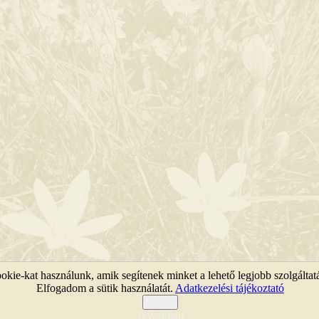
kie-kat használunk, amik segítenek minket a lehető legjobb szolgáltat
Elfogadom a sütik használatát.
Adatkezelési tájékoztató
KEFAG Zrt. © 2011 |
Jogi nyilatkozat
|
Webtérkép
Bezár
Bővebben