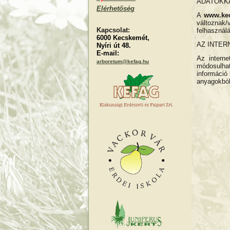
ADATOKK
Elérhetőség
A
www.ke
változnak/
Kapcsolat:
felhasználá
6000 Kecskemét,
AZ INTER
Nyíri út 48.
E-mail:
Az interne
arboretum@kefag.hu
módosulhat
információ 
anyagokból 