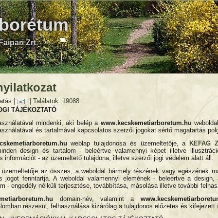
rborétum
aipari Zrt.
nyilatkozat
atás
|
| Találatok: 19088
OGI TÁJÉKOZTATÓ
asználatával mindenki, aki belép a
www.kecskemetiarboretum.hu
weboldalr
sználatával és tartalmával kapcsolatos szerzői jogokat sértő magatartás polg
cskemetiarboretum
.hu
weblap tulajdonosa és üzemeltetője, a
KEFAG Zr
inden design és tartalom - beleértve valamennyi képet illetve illusztrác
 információt - az üzemeltető tulajdona, illetve szerzői jogi védelem alatt áll.
 üzemeltetője az összes, a weboldal bármely részének vagy egészének más
s jogot fenntartja. A weboldal valamennyi elemének - beleértve a design
em - engedély nélküli terjesztése, továbbítása, másolása illetve további felhas
metiarboretum.hu
domain-név, valamint a
www.kecskemetiarboret
lomban részesül, felhasználása kizárólag a tulajdonos előzetes és kifejezett