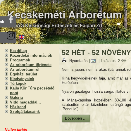
Kecskeméti Arborétum
ook
KEFAG Kiskunsági Erdészeti és Faipari Zrt.
Kezdőlap
52 HÉT - 52 NÖVÉNY
Közérdekű információk
Programok
Nyomtatás
|
| Találatok: 2786
Az arborétum története
Nem is japán, nem is akác (bár annak ro
Az arborétumról
Egyházi terület
Kína hegyvidékeinek fája, amit már az
Kiadványaink
Európába.
Térképek
Kajla Kör Túra pecsételő
Nyáron gazdagon hozza sárga, illatos vi
pont
Galéria
A Mária-kápolna közelében 80-100 
Vidd magaddal...
szabadtéri oltár közelében csüngő ágú
Házirend
’Pendula’)
Szolgáltatásaink
Bővebben ...
Nyitva
t
artás