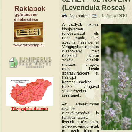
(Levendula Rosea)
Nyomtatás
|
| Találatok: 3061
A zsályák rokona.
Napjainkban
reneszánszát éli,
nem csoda, mert
szép is, hasznos is!
Virágágyban mutatós
dísznövény, mert
örökzöld, nyáron
sokáig díszítik
mutatós virágok,
mely kiváló
szárazvirágként is.
Illóolaját
kozmetikumokba
teszik, virágával
süteményeket
ízesítenek.
Az arborétumban
számos
Tűzgyújtási tilalmak
díszváltozatával is
találkozhatunk,
ilyenek a rózsaszín,
sötétkék virágú fajták
is, ezek főleg a