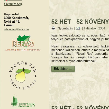
Elérhetőség
Kapcsolat:
6000 Kecskemét,
52 HÉT - 52 NÖVÉNY 
Nyíri út 48.
E-mail:
Nyomtatás
|
| Találatok: 2364
arboretum@kefag.hu
Igazi lepkecsalogató ez az édes illatú,
folyó- és patakpartokon él, nagyon jól tűr
Nyári virágzása, az odavonzott lepk
medence közelében látható a mélylila sz
a lilásrózsaszín ’Royal Red’ csoportja
Virágos fák és cserjék körútján fehér
színfoltjai a nyári arborétumnak!
Bővebben ...
52 HÉT - 52 NÖVÉNY