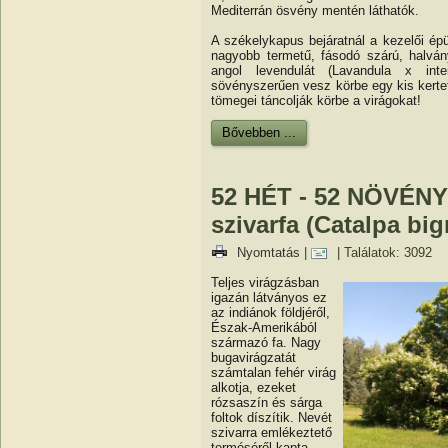
Mediterrán ösvény mentén láthatók.
A székelykapus bejáratnál a kezelői ép
nagyobb termetű, fásodó szárú, halvány
angol levendulát (Lavandula x inter
sövényszerűen vesz körbe egy kis kerte
tömegei táncolják körbe a virágokat!
Bővebben ...
52 HÉT - 52 NÖVÉNY 
szivarfa (Catalpa bi
Nyomtatás
|
| Találatok: 3092
Teljes virágzásban
igazán látványos ez
az indiánok földjéről,
Észak-Amerikából
származó fa. Nagy
bugavirágzatát
számtalan fehér virág
alkotja, ezeket
rózsaszín és sárga
foltok díszítik. Nevét
szivarra emlékeztető
terméséről kapta.