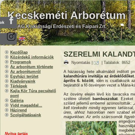
Kecskeméti Arborétum
ook
KEFAG Kiskunsági Erdészeti és Faipari Zrt.
Kezdőlap
SZERELMI KALAND
Közérdekű információk
Programok
Nyomtatás
|
| Találatok: 8652
Az arborétum története
A házasság hete alkalmából indított p
Az arborétumról
kalandtúrára invitálja az érdeklődőket
Egyházi terület
április 6. között
, idén is csatlakozik 
Kiadványaink
bejárattól a fő ösvényen vezet a Mária-k
Térképek
Kajla Kör Túra pecsételő
Az ösvény elején lévő kis tavacska mel
pont
szélére ültetett
bambuszokat
. Ezeket 
Galéria
szilárd jellemű emberrel azonosították:
Vidd magaddal...
kell törekedni mindig egyenes tartással
Házirend
üres, ahhoz hasonlóan nem szabad előít
Szolgáltatásaink
magunkban. Az erős szárcsomók figyelm
engedjü
használj
megbékél
Nyitva
t
artás
növénye