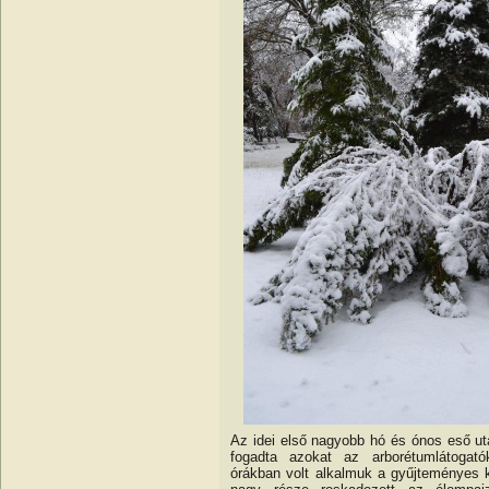
Az idei első nagyobb hó és ónos eső u
fogadta azokat az arborétumlátogató
órákban volt alkalmuk a gyűjteményes k