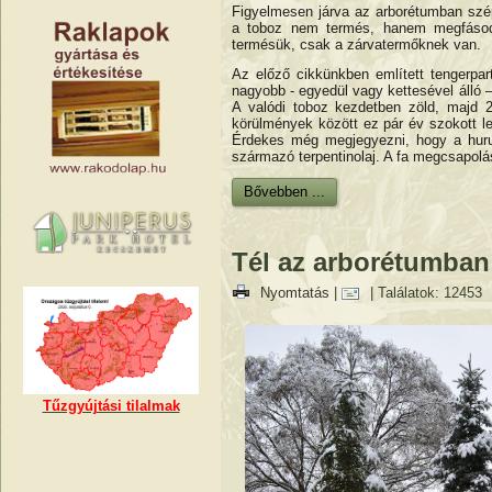
Figyelmesen járva az arborétumban szép
a toboz nem termés, hanem megfásodot
termésük, csak a zárvatermőknek van.
Az előző cikkünkben említett tengerpart
nagyobb - egyedül vagy kettesével álló
A valódi toboz kezdetben zöld, majd 2
körülmények között ez pár év szokott le
Érdekes még megjegyezni, hogy a hurut
származó terpentinolaj. A fa megcsapolásá
Bővebben ...
Tél az arborétumban
Nyomtatás
|
| Találatok: 12453
Tűzgyújtási tilalmak