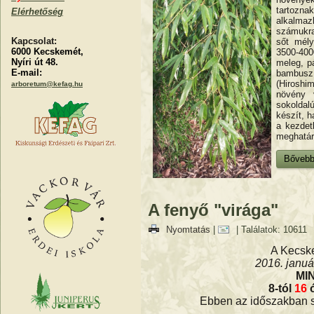
tartozna
Elérhetőség
alkalmaz
számukra
Kapcsolat:
sőt mély
6000 Kecskemét,
3500-40
Nyíri út 48.
meleg, pá
E-mail:
bambusz 
(Hiroshi
arboretum@kefag.hu
növény 
sokoldal
készít, h
a kezdet
meghatár
Bővebbe
A fenyő "virága"
Nyomtatás
|
| Találatok: 10611
A Kecsk
2016. január
MI
8-tól
16
ó
Ebben az időszakban sz