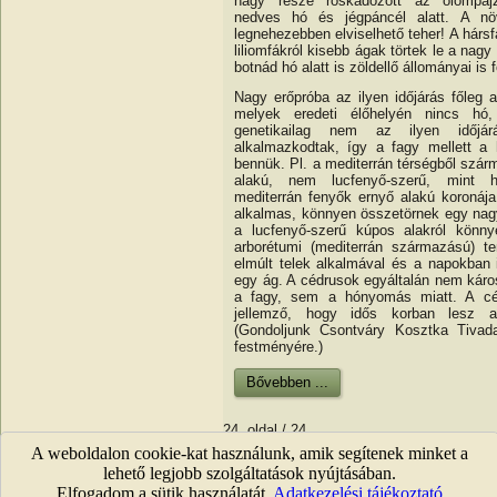
nagy része roskadozott az ólompaj
nedves hó és jégpáncél alatt. A n
legnehezebben elviselhető teher! A hársf
liliomfákról kisebb ágak törtek le a nagy
botnád hó alatt is zöldellő állományai is f
Nagy erőpróba az ilyen időjárás főleg
melyek eredeti élőhelyén nincs hó
genetikailag nem az ilyen időjárá
alkalmazkodtak, így a fagy mellett a
bennük. Pl. a mediterrán térségből szár
alakú, nem lucfenyő-szerű, mint h
mediterrán fenyők ernyő alakú koronáj
alkalmas, könnyen összetörnek egy nag
a lucfenyő-szerű kúpos alakról könn
arborétumi (mediterrán származású) ten
elmúlt telek alkalmával és a napokban i
egy ág. A cédrusok egyáltalán nem káro
a fagy, sem a hónyomás miatt. A cé
jellemző, hogy idős korban lesz a 
(Gondoljunk Csontváry Kosztka Tiva
festményére.)
Bővebben ...
24. oldal / 24
A weboldalon cookie-kat használunk, amik segítenek minket a
Első
Előző
15
16
17
18
lehető legjobb szolgáltatások nyújtásában.
Elfogadom a sütik használatát.
Adatkezelési tájékoztató