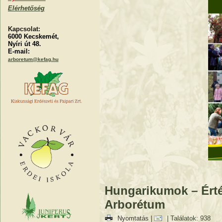
Elérhetőség
Kapcsolat:
6000 Kecskemét,
Nyíri út 48.
E-mail:
arboretum@kefag.hu
Hungarikumok – Érték
Arborétum
Nyomtatás
|
| Találatok: 938