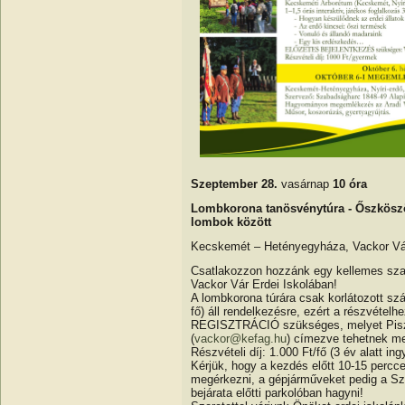
Szeptember 28.
vasárnap
10 óra
Lombkorona tanösvénytúra - Őszkösz
lombok között
Kecskemét – Hetényegyháza, Vackor Vár
Csatlakozzon hozzánk egy kellemes sza
Vackor Vár Erdei Iskolában!
A lombkorona túrára csak korlátozott sz
fő) áll rendelkezésre, ezért a részvéte
REGISZTRÁCIÓ szükséges, melyet Pis
(
vackor@kefag.hu
) címezve tehetnek m
Részvételi díj: 1.000 Ft/fő (3 év alatt in
Kérjük, hogy a kezdés előtt 10-15 percc
megérkezni, a gépjárműveket pedig a Sz
bejárata előtti parkolóban hagyni!