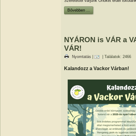
Szeretettel várjunk Önöket erdei iskolán
Bővebben ...
NYÁRON is VÁR a 
VÁR!
Nyomtatás
|
| Találatok: 2466
Kalandozz a Vackor Várban!