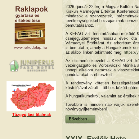
2026. január 22-én, a Magyar Kultúra N
Kiskun Vármegyei Értéktár Konferenciát
mindazok a szervezetek, intézménye
tevékenységükkel hozzájárulnak nemzet
bemutatásához.
A KEFAG Zrt. fenntartásában működő
K
cserjegyűjteménye hosszú évek óta 
Vármegyei Értéktárat. Az arborétum ért
is bemutatta, amely a Hungarikumok soro
az alábbi linken tekinthető meg:
https:/
Az elismerő oklevelet a KEFAG Zrt. k
vezérigazgató és Vörösváczki Mónika a
ünnepi alkalom nemcsak a visszatekinté
gondolatokat is ébresztett.
A rendezvény kötetlen beszélgetésse
kóstolójával zárult – többek között gáté
A hungarikumokról, valamint az értékek
Továbbra is minden nap várjuk szerete
növénygyűjteményben!
Tűzgyújtási tilalmak
Bővebben ...
XXIX. Erdők Hete