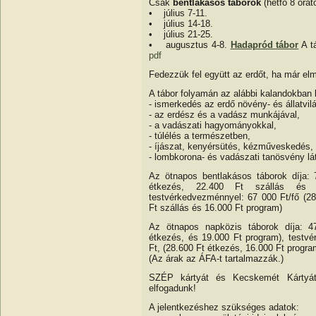
Csak
bentlakásos táborok
(hétfő 8 órát
• július 7-11.
• július 14-18.
• július 21-25.
• augusztus 4-8.
Hadapród tábor
A tá
pdf
Fedezzük fel együtt az erdőt, ha már elm
A tábor folyamán az alábbi kalandokban 
- ismerkedés az erdő növény- és állatvil
- az erdész és a vadász munkájával,
- a vadászati hagyományokkal,
- túlélés a természetben,
- íjászat, kenyérsütés, kézműveskedés, 
- lombkorona- és vadászati tanösvény lá
Az ötnapos bentlakásos táborok díja: 
étkezés, 22.400 Ft szállás és 
testvérkedvezménnyel: 67 000 Ft/fő (28
Ft szállás és 16.000 Ft program)
Az ötnapos napközis táborok díja: 4
étkezés, és 19.000 Ft program), testv
Ft, (28.600 Ft étkezés, 16.000 Ft progra
(Az árak az ÁFA-t tartalmazzák.)
SZÉP kártyát és Kecskemét Kártyá
elfogadunk!
A jelentkezéshez szükséges adatok: