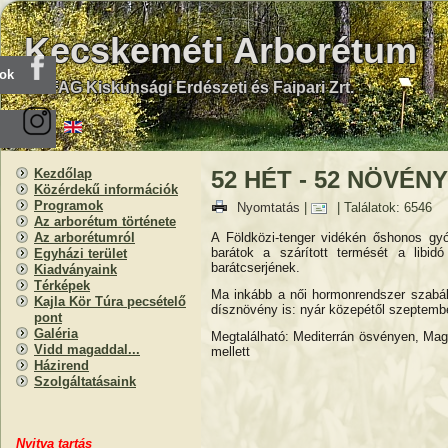
Kecskeméti Arborétum
ook
KEFAG Kiskunsági Erdészeti és Faipari Zrt.
Kezdőlap
52 HÉT - 52 NÖVÉNY 
Közérdekű információk
Programok
Nyomtatás
|
| Találatok: 6546
Az arborétum története
A Földközi-tenger vidékén őshonos gyó
Az arborétumról
barátok a szárított termését a libid
Egyházi terület
barátcserjének.
Kiadványaink
Térképek
Ma inkább a női hormonrendszer szabál
Kajla Kör Túra pecsételő
dísznövény is: nyár közepétől szeptembe
pont
Galéria
Megtalálható: Mediterrán ösvényen, Ma
Vidd magaddal...
mellett
Házirend
Szolgáltatásaink
Nyitva
t
artás