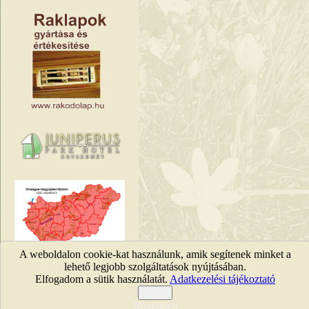
A weboldalon cookie-kat használunk, amik segítenek minket a
Tűzgyújtási tilalmak
lehető legjobb szolgáltatások nyújtásában.
Elfogadom a sütik használatát.
Adatkezelési tájékoztató
KEFAG Zrt. © 2011 |
Jog
Bezár
Bővebben