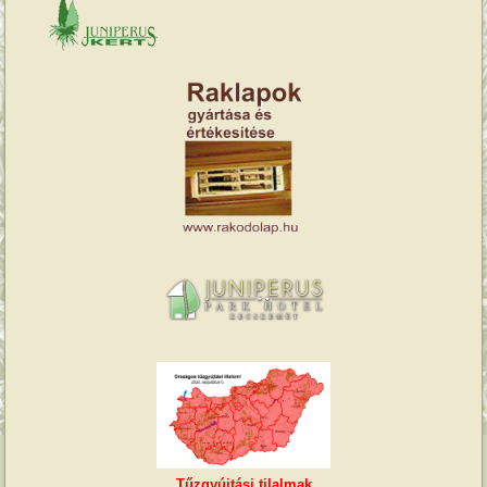
Tűzgyújtási tilalmak