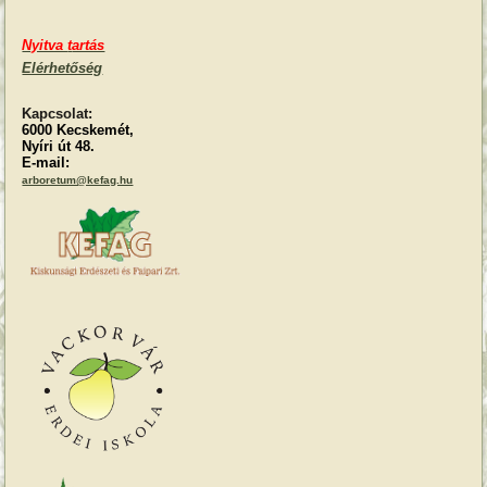
Nyitva
t
artás
Elérhetőség
Kapcsolat:
6000 Kecskemét,
Nyíri út 48.
E-mail:
arboretum@kefag.hu