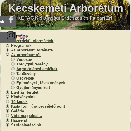
Kecskeméti Arborétum
KEFAG Kiskunsági Erdészeti és Faipari Zrt.
ook
Kezdőlap
Közérdekű információk
Programok
Az arborétum története
Az arborétumról
Védősáv
Tölgygyűjtemény
Agrártörténeti emlékek
Tanösvény
Ősgyepek
Építmények, létesítmények
Gyűjteményes kert
Egyházi terület
Kiadványaink
Térképek
Kajla Kör Túra pecsételő pont
Galéria
Vidd magaddal...
Házirend
Szolgáltatásaink