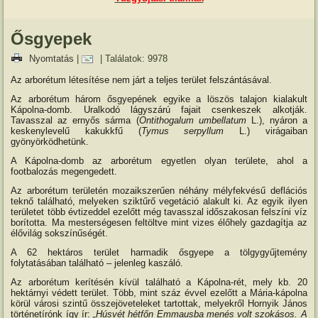
Ősgyepek
Nyomtatás
|
| Találatok: 9978
Az arborétum létesítése nem járt a teljes terület felszántásával.
Az arborétum három ősgyepének egyike a löszös talajon kialakult
Kápolna-domb. Uralkodó lágyszárú fajait csenkeszek alkotják.
Tavasszal az ernyős sárma (
Ontithogalum umbellatum
L.), nyáron a
keskenylevelű kakukkfű (
Tymus serpyllum
L.) virágaiban
gyönyörködhetünk.
A Kápolna-domb az arborétum egyetlen olyan területe, ahol a
footbalozás megengedett.
Az arborétum területén mozaikszerűen néhány mélyfekvésű deflációs
teknő található, melyeken sziktűrő vegetáció alakult ki. Az egyik ilyen
területet több évtizeddel ezelőtt még tavasszal időszakosan felszíni víz
borította. Ma mesterségesen feltöltve mint vizes élőhely gazdagítja az
élővilág sokszínűségét.
A 62 hektáros terület harmadik ősgyepe a tölgygyűjtemény
folytatásában található – jelenleg kaszáló.
Az arborétum kerítésén kívül található a Kápolna-rét, mely kb. 20
hektárnyi védett terület. Több, mint száz évvel ezelőtt a Mária-kápolna
körül városi szintű összejöveteleket tartottak, melyekről Hornyik János
történetírónk így ír:
„Húsvét hétfőn Emmausba menés volt szokásos. A