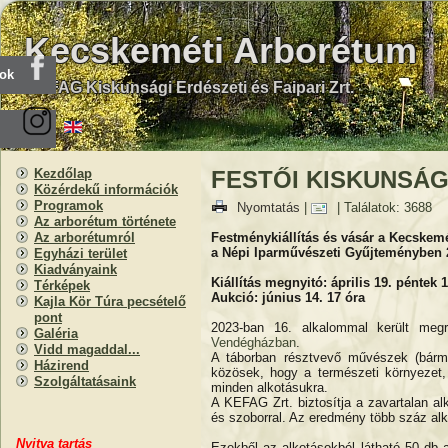
Kecskeméti Arborétum
ook
KEFAG Kiskunsági Erdészeti és Faipari Zrt.
Kezdőlap
FESTŐI KISKUNSÁ
Közérdekű információk
Programok
Nyomtatás
|
| Találatok: 3688
Az arborétum története
Festménykiállítás és vásár a Kecskemé
Az arborétumról
a Népi Iparművészeti Gyűjteményben 20
Egyházi terület
Kiadványaink
Kiállítás megnyitó: április 19. péntek 
Térképek
Aukció: június 14. 17 óra
Kajla Kör Túra pecsételő
pont
2023-ban 16. alkalommal került me
Galéria
Vendégházban
.
Vidd magaddal...
A táborban résztvevő művészek (bárme
Házirend
közösek, hogy a természeti környeze
Szolgáltatásaink
minden alkotásukra.
A KEFAG Zrt. biztosítja a zavartalan a
és szoborral. Az eredmény több száz alk
Nyitva
t
artás
Ezekből az alkotásokból látható 50 db