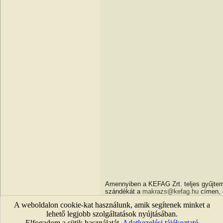
Amennyiben a KEFAG Zrt. teljes gyűjt
szándékát a
makrazs@kefag.hu
címen, 
A weboldalon cookie-kat használunk, amik segítenek minket a
Vissza a kezdőlapra...
lehető legjobb szolgáltatások nyújtásában.
Elfogadom a sütik használatát.
Adatkezelési tájékoztató