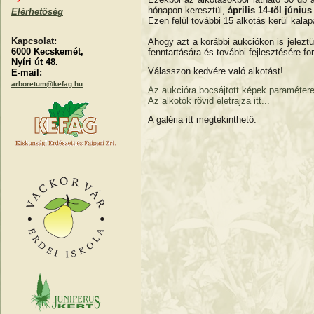
hónapon keresztül,
április 14-től június
Elérhetőség
Ezen felül további 15 alkotás kerül kal
Kapcsolat:
Ahogy azt a korábbi aukciókon is jelezt
6000 Kecskemét,
fenntartására és további fejlesztésére for
Nyíri út 48.
Válasszon kedvére való alkotást!
E-mail:
arboretum@kefag.hu
Az aukcióra bocsájtott képek paramétereit 
Az alkotók rövid életrajza itt...
A galéria itt megtekinthető: