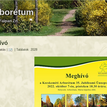
rborétum
aipari Zrt.
ívó
atás
|
| Találatok: 2028