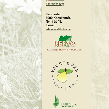
Elérhetőség
Kapcsolat:
6000 Kecskemét,
Nyíri út 48.
E-mail:
arboretum@kefag.hu