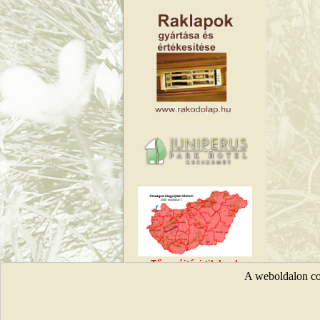
Tűzgyújtási tilalmak
A weboldalon coo