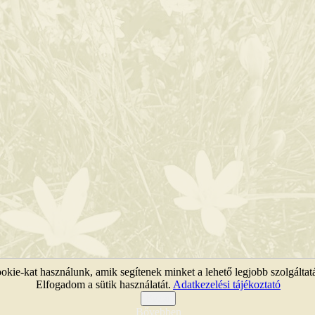
kie-kat használunk, amik segítenek minket a lehető legjobb szolgáltat
Elfogadom a sütik használatát.
Adatkezelési tájékoztató
KEFAG Zrt. © 2011 |
Jogi nyilatkozat
|
Webtérkép
Bezár
Bővebben