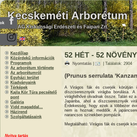
Kecskeméti Arborétum
ook
KEFAG Kiskunsági Erdészeti és Faipari Zrt.
Kezdőlap
52 HÉT - 52 NÖVÉNY 
Közérdekű információk
Programok
Nyomtatás
|
| Találatok: 2904
Az arborétum története
Az arborétumról
(Prunus serrulata ’Kanzan
Egyházi terület
Kiadványaink
A Virágos fák és cserjék körútján i
Térképek
díszcseresznyék virágba borulása. A
Kajla Kör Túra pecsételő
virágfelhővé olvadnak össze. Talán ez a 
pont
Japánba, ahol a díszcseresznyék vi
Galéria
Érdekesség, hogy ezek a többezer éve
Vidd magaddal...
nem is hoznak: meddők. A japáncsere
Házirend
narancsos színekben pompázik.
Szolgáltatásaink
Megtalálható: Virágos fák és cserjék körú
Nyitva
t
artás