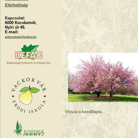
Elérhetőség
Kapcsolat:
6000 Kecskemét,
Nyíri út 48.
E-mail:
arboretum@kefag.hu
Vissza a kezdőlapra...