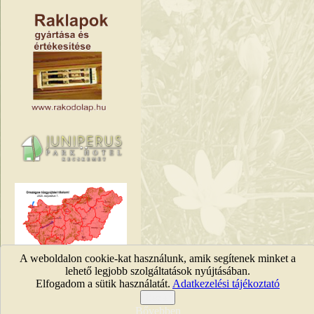
A weboldalon cookie-kat használunk, amik segítenek minket a
Tűzgyújtási tilalmak
lehető legjobb szolgáltatások nyújtásában.
Elfogadom a sütik használatát.
Adatkezelési tájékoztató
KEFAG Zrt. © 2011 |
Jog
Bezár
Bővebben