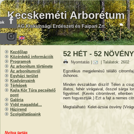
Kecskeméti Arborétum
ook
KEFAG Kiskunsági Erdészeti és Faipari Zrt.
Kezdőlap
52 HÉT - 52 NÖVÉNY V
Közérdekű információk
Programok
Nyomtatás
|
| Találatok: 2602
Az arborétum története
Egzotikus megjelenésű télálló citromfa
Az arborétumról
őshonos.
Egyházi terület
Kiadványaink
Minden évszakban díszít! Télen a csup
Térképek
illatos, fehér virágaival, ősszel sárga
Kajla Kör Túra pecsételő
figyelmet. (Kevés citromlevet, ellenbe
pont
nem fogyasztják.) Ezt a fajt a nemes cit
Galéria
Vidd magaddal...
Megtalálható: Kelet-ázsiai ösvény (Virágo
Házirend
Szolgáltatásaink
Nyitva
t
artás