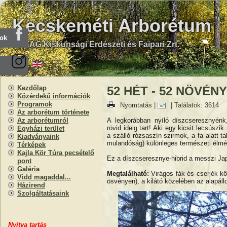
Kecskeméti Arborétum
ook
KEFAG Kiskunsági Erdészeti és Faipari Zrt.
Kezdőlap
52 HÉT - 52 NÖVÉNY 
Közérdekű információk
Programok
Nyomtatás
|
| Találatok: 3614
Az arborétum története
A legkorábban nyíló díszcseresznyén
Az arborétumról
rövid ideig tart! Aki egy kicsit lecsúszi
Egyházi terület
a szálló rózsaszín szirmok, a fa alatt 
Kiadványaink
mulandóság) különleges természeti élmé
Térképek
Kajla Kör Túra pecsételő
Ez a díszcseresznye-hibrid a messzi Ja
pont
Galéria
Megtalálható:
Virágos fák és cserjék kör
Vidd magaddal...
ösvényen), a kilátó közelében az alapál
Házirend
Szolgáltatásaink
Nyitva
t
artás