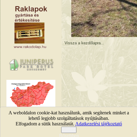
Vissza a kezdőlapra...
A weboldalon cookie-kat használunk, amik segítenek minket a
Tűzgyújtási tilalmak
lehető legjobb szolgáltatások nyújtásában.
Elfogadom a sütik használatát.
Adatkezelési tájékoztató
KEFAG Zrt. © 2011 |
Jog
Bezár
Bővebben