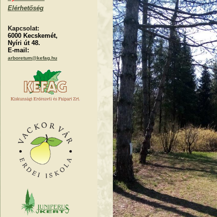
Elérhetőség
Kapcsolat:
6000 Kecskemét,
Nyíri út 48.
E-mail:
arboretum@kefag.hu