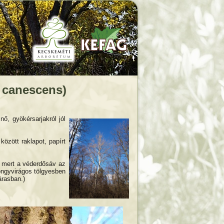
 canescens)
ő, gyökérsarjakról jól
között raklapot, papírt
, mert a véderdősáv az
öngyvirágos tölgyesben
árasban.)