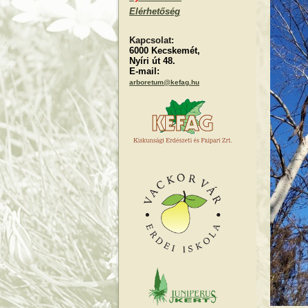
Elérhetőség
Kapcsolat:
6000 Kecskemét,
Nyíri út 48.
E-mail:
arboretum@kefag.hu