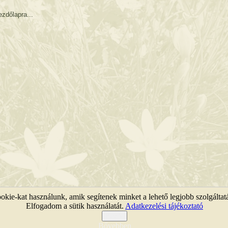
zdőlapra...
kie-kat használunk, amik segítenek minket a lehető legjobb szolgáltat
Elfogadom a sütik használatát.
Adatkezelési tájékoztató
KEFAG Zrt. © 2011 |
Jogi nyilatkozat
|
Webtérkép
Bezár
Bővebben