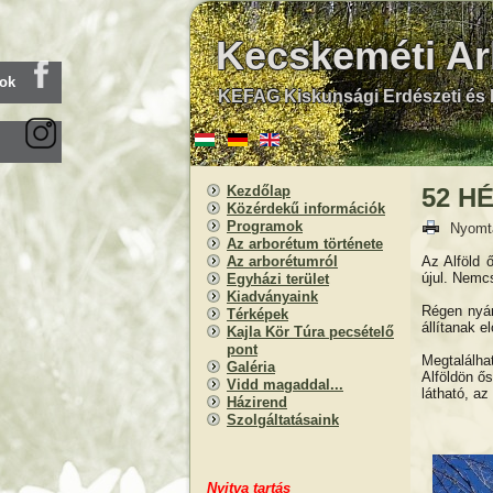
Kecskeméti A
ook
KEFAG Kiskunsági Erdészeti és F
Kezdőlap
52 HÉ
Közérdekű információk
Programok
Nyomt
Az arborétum története
Az Alföld 
Az arborétumról
újul. Nemcs
Egyházi terület
Kiadványaink
Régen nyárf
Térképek
állítanak el
Kajla Kör Túra pecsételő
pont
Megtalálha
Galéria
Alföldön ő
Vidd magaddal...
látható, a
Házirend
Szolgáltatásaink
Nyitva
t
artás