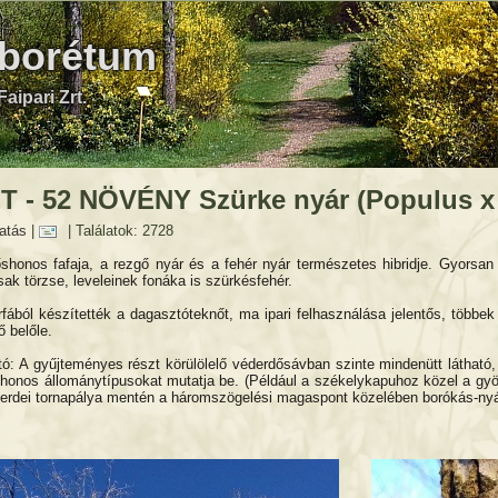
rborétum
aipari Zrt.
T - 52 NÖVÉNY Szürke nyár (Populus x
atás
|
| Találatok: 2728
őshonos fafaja, a rezgő nyár és a fehér nyár természetes hibridje. Gyorsan n
ak törzse, leveleinek fonáka is szürkésfehér.
ából készítették a dagasztóteknőt, ma ipari felhasználása jelentős, többek 
ő belőle.
tó: A gyűjteményes részt körülölelő véderdősávban szinte mindenütt látható
shonos állománytípusokat mutatja be. (Például a székelykapuhoz közel a gy
z erdei tornapálya mentén a háromszögelési magaspont közelében borókás-ny