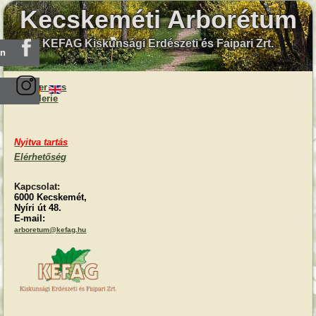
Kecskeméti Arborétum
KEFAG Kiskunsági Erdészeti és Faipari Zrt.
en
Über uns
Galerie
Nyitva
t
artás
Elérhetőség
Kapcsolat:
6000 Kecskemét,
Nyíri út 48.
E-mail:
arboretum@kefag.hu